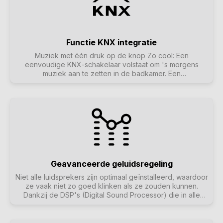
Functie KNX integratie
Muziek met één druk op de knop Zo cool: Een
eenvoudige KNX-schakelaar volstaat om 's morgens
muziek aan te zetten in de badkamer. Een
bewegingsmelder die op magische wijze vogelgeluiden
laat horen in het gastentoilet. Of je verlaat het huis en
drukt op de "Alles uit" KNX-knop: niet alleen de lichten
maar ook de muziek gaat uit. Zo werkt domotica!
Geavanceerde geluidsregeling
Niet alle luidsprekers zijn optimaal geïnstalleerd, waardoor
ze vaak niet zo goed klinken als ze zouden kunnen.
Dankzij de DSP's (Digital Sound Processor) die in alle
trivum SoundSystems zijn ingebouwd en dankzij t3OS kan
elke luidspreker afzonderlijk worden afgesteld
(geëgaliseerd). Zodat muziek klinkt zoals het hoort.