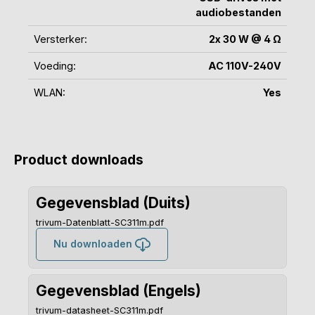
audiobestanden
Versterker:
2x 30 W @ 4 Ω
Voeding:
AC 110V-240V
WLAN:
Yes
Product downloads
Gegevensblad (Duits)
trivum-Datenblatt-SC311m.pdf
Nu downloaden
Gegevensblad (Engels)
trivum-datasheet-SC311m.pdf