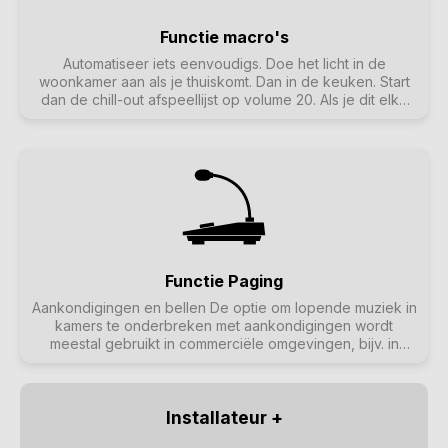
Functie macro's
Automatiseer iets eenvoudigs. Doe het licht in de
woonkamer aan als je thuiskomt. Dan in de keuken. Start
dan de chill-out afspeellijst op volume 20. Als je dit elke
dag doet, zou het fijn zijn om dit allemaal met één druk op
de knop te kunnen doen. En dat kan door in trivum
macro's in te stellen die meerdere stappen tegelijk
uitvoeren.
Functie Paging
Aankondigingen en bellen De optie om lopende muziek in
kamers te onderbreken met aankondigingen wordt
meestal gebruikt in commerciële omgevingen, bijv. in
dokterspraktijken of verkoopruimtes. Aankondigingen
kunnen worden gestart met KNX telegrammen, de planner
of de trivum acties, en kunnen daarom zeer flexibel
worden gebruikt.
Installateur +