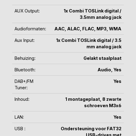
AUX Output:
1x Combi TOSLink digital /
3.5mm analog jack
Audioformaten:
AAC
, ALAC
, FLAC
, MP3
, WMA
Aux Input:
1x Combi TOSLink digital / 3.5
mm analog jack
Behuizing:
Gelakt staalplaat
Bluetooth:
Audio
, Yes
DAB+/FM
Yes
Tuner:
Inhoud:
1 montageplaat
, 8 zwarte
schroeven M3x6
LAN:
Yes
USB :
Ondersteuning voor FAT32
USB-drives met