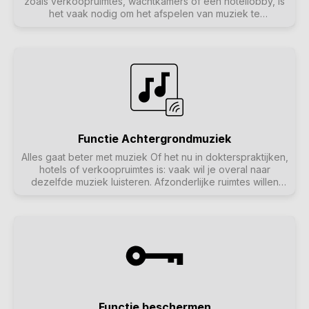
zoals verkoopruimtes, wachtkamers of een hotellobby, is
het vaak nodig om het afspelen van muziek te
onderbreken met aankondigingen. De muziek moet
zachter worden gezet en het microfoonniveau moet
eenvoudig kunnen worden aangepast. De trivum
Microfoonmixer maakt dit mogelijk.
Functie Achtergrondmuziek
Alles gaat beter met muziek Of het nu in dokterspraktijken,
hotels of verkoopruimtes is: vaak wil je overal naar
dezelfde muziek luisteren. Afzonderlijke ruimtes willen
misschien uitgeschakeld worden of naar andere muziek
luisteren, maar het moet altijd gemakkelijk zijn om over te
schakelen naar algemene achtergrondmuziek.
Functie beschermen