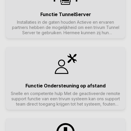
Functie TunnelServer
Installaties in de gaten houden Actieve en ervaren
partners hebben de mogelijkheid om een trivum Tunnel
Server te gebruiken. Hiermee kunnen zij hun
geïnstalleerde trivum systemen monitoren en op afstand
ondersteunen. Lees meer over de functie "Remote
Support", die samen met de trivum Tunnel Server een
geheel vormt.
Functie Ondersteuning op afstand
Snelle en competente hulp Met de geactiveerde remote
support functie van een trivum systeem kan ons support
team direct toegang krijgen tot het systeem, fouten
uitlezen en helpen bij de configuratie. Dit betekent dat
onze partners vaak niet ter plaatse hoeven te zijn voor
vragen en problemen. De meeste problemen kunnen snel
en eenvoudig worden opgelost door trivum Remote
Support.