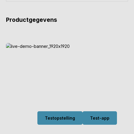
Productgegevens
Probeer het nu uit
Hier kun je een echt geluidssysteem
bedienen en configureren. Kijk wat hier
allemaal mogelijk is.
Testopstelling
Test-app