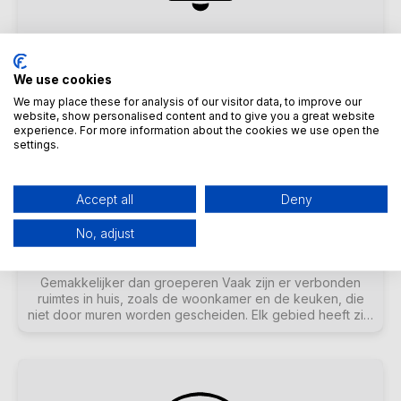
Functie Geavanceerde Timers
Automatische stille tijden Normale timers schakelen muziek
We use cookies
aan of uit op bepaalde tijden van de dag. Met trivum
systemen zijn 2 van zulke timers per zone mogelijk. Vooral
We may place these for analysis of our visitor data, to improve our
voor buitenruimtes en kinderkamers kan het echter ook
website, show personalised content and to give you a great website
nodig zijn om zones op bepaalde tijden uit te schakelen
experience. For more information about the cookies we use open the
of het volume te beperken. Dit is mogelijk met
settings.
geavanceerde timers.
Accept all
Deny
No, adjust
Kenmerken Verbonden ruimtes
Gemakkelijker dan groeperen Vaak zijn er verbonden
ruimtes in huis, zoals de woonkamer en de keuken, die
niet door muren worden gescheiden. Elk gebied heeft zijn
eigen luidsprekers die je apart aan of uit kunt zetten, maar
uiteindelijk hoor je altijd dezelfde muziek. We noemen
deze functie 'Connected Spaces'. Het is een
vereenvoudigde, permanente verbinding van kamers als
alternatief voor groepering.