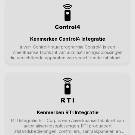
systeem toe aan het menu om de muziekstatus in een
zone te regelen. Meer informatie over URC vindt u op de
homepage van URC. De trivum RTI interface is een
alternatieve interface voor automatiseringsoplossingen
gebaseerd op RTI. Meer informatie over RTI en de trivum
RTI interface vindt u hier. De trivum Control4 Interface is
een alternatieve interface voor
automatiseringsoplossingen op basis van Control4. Meer
Kenmerken Control4 Integratie
informatie over Control4 en de trivum Control4 interface
trivum Control4 stuurprogramma Control4 is een
vind je hier.
Amerikaanse fabrikant van automatiseringsoplossingen
die verschillende apparaten van verschillende fabrikanten
integreert. Met de Control4 driver wordt trivum
bijvoorbeeld geïntegreerd in de NEEO afstandsbediening
van Control4, zodat de muziekstatus kan worden
geregeld en bijvoorbeeld je favoriete radiostation kan
worden afgespeeld. Meer informatie over Control4 is te
vinden op de Control4 homepage. De trivum RTI interface
is een alternatieve interface voor
automatiseringsoplossingen gebaseerd op RTI. Meer
informatie over RTI en de trivum RTI interface vind je hier.
De trivum URC interface is een alternatieve interface voor
Kenmerken RTI Integratie
automatiseringsoplossingen gebaseerd op URC. Meer
RTI Integratie RTI Corp is een Amerikaanse fabrikant van
over URC en de trivum URC interface vind je hier.
automatiseringsoplossingen. RTI produceert
afstandsbedieningen, controllers, aanraakpanelen en