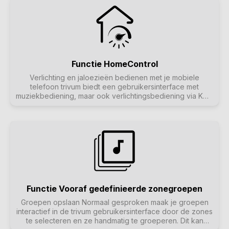
Functie HomeControl
Verlichting en jaloezieën bedienen met je mobiele
telefoon trivum biedt een gebruikersinterface met
muziekbediening, maar ook verlichtingsbediening via KNX
is mogelijk. Bedieningsobjecten worden gedefinieerd in
de trivum Home Control interface en zijn toegankelijk op
aparte pagina's. Het is eenvoudig om te schakelen tussen
muziekkeuze en bediening van KNX-apparaten zonder
extra software te hoeven gebruiken.
Functie Vooraf gedefinieerde zonegroepen
Groepen opslaan Normaal gesproken maak je groepen
interactief in de trivum gebruikersinterface door de zones
te selecteren en ze handmatig te groeperen. Dit kan