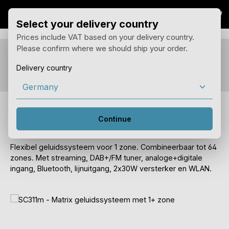
Win
Overslaan naar hoofdinhoud
Select your delivery country
Prices include VAT based on your delivery country.
Please confirm where we should ship your order.
Je ziet de prijzen voor het land van levering met 19%
BTW.
Delivery country
Je kunt het land van levering wijzigen in het menu hierboven.
SC311m - Matrix geluidssysteem met 1+
zone
Continue
Flexibel geluidssysteem voor 1 zone. Combineerbaar tot 64
zones. Met streaming, DAB+/FM tuner, analoge+digitale
ingang, Bluetooth, lijnuitgang, 2x30W versterker en WLAN.
Afbeeldingengalerij overslaan