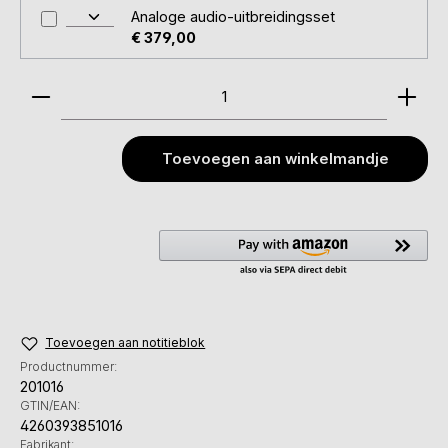
Analoge audio-uitbreidingsset
€ 379,00
Producthoeveelheid: Voer de gewenste hoeveelhei
Toevoegen aan winkelmandje
Toevoegen aan notitieblok
Productnummer:
201016
GTIN/EAN:
4260393851016
Fabrikant: