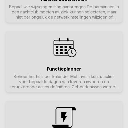
Bepaal wie wijzigingen mag aanbrengen De barmannen in
een nachtclub moeten muziek kunnen selecteren, maar
niet per ongeluk de netwerkinstellingen wijzigen of
muziekbronnen uitschakelen - dat kan alleen de
clubexploitant. Dergelijke categorisaties zijn mogelijk met
trivum protect, inclusief wachtwoordbeveiliging van de
webconfiguratie.
Functieplanner
Beheer het huis per kalender Met trivum kunt u acties
voor bepaalde dagen van tevoren invoeren en
terugkerende acties definiëren. Gebeurtenissen worden
duidelijk weergegeven en kunnen direct in de
kalenderweergave worden gewijzigd. Gebeurtenissen
kunnen elke trivum-actie zijn, inclusief muziek- en
lichtbediening of apparaat/sequentiebediening met
macro's.