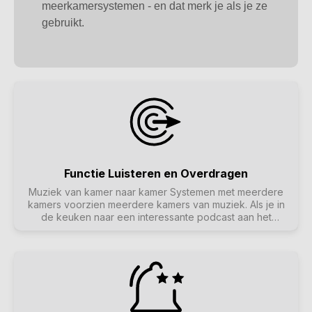
meerkamersystemen - en dat merk je als je ze
gebruikt.
Functie Luisteren en Overdragen
Muziek van kamer naar kamer Systemen met meerdere
kamers voorzien meerdere kamers van muziek. Als je in
de keuken naar een interessante podcast aan het
luisteren bent, maar nu naar de studeerkamer gaat en
daar verder wilt luisteren, moet dit gemakkelijk te doen
zijn: Je wilt de muziek 'meenemen'. We noemen deze
functie "Luisteren en Overzetten".