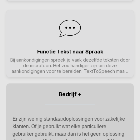
echter vervelend zijn als bepaalde zonecombinaties vaak
worden gebruikt. In plaats daarvan kun je een zonegroep
definiëren die alle gewenste zones bevat. Zo kan de
groepering met één aanraking worden uitgevoerd of
geannuleerd.
Functie Tekst naar Spraak
Bij aankondigingen spreek je vaak dezelfde teksten door
de microfoon. Het zou handiger zijn om deze
aankondigingen voor te bereiden. TextToSpeech maakt
het mogelijk om een ingevoerde tekst direct als een
gegenereerd audiobestand in te spreken. Dit kan dan
naar wens gebruikt worden in pagings.
Bedrijf +
Er zijn weinig standaardoplossingen voor zakelijke
klanten. Of je gebruikt wat elke particuliere
gebruiker gebruikt, maar dan is het geen oplossing