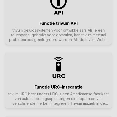
Functie trivum API
trivum geluidssystemen voor ontwikkelaars Als je een
touchpanel gebruikt voor domotica, kan trivum meestal
probleemloos geïntegreerd worden. Als de trivum WebUI
niet direct geïntegreerd kan worden, kun je de trivum API
gebruiken om functies via HTTP aan te sturen,
bijvoorbeeld "Play favourite no. 1", zone aan/uit of
volumeregeling. De trivum API biedt echter veel meer.
Functie URC-integratie
trivum URC bestuurders URC is een Amerikaanse fabrikant
van automatiseringsoplossingen die apparaten van
verschillende merken integreren. Trivum muziek in de
woonkamer kan worden gestart met de URC
afstandsbediening. De URC driver voegt het trivum