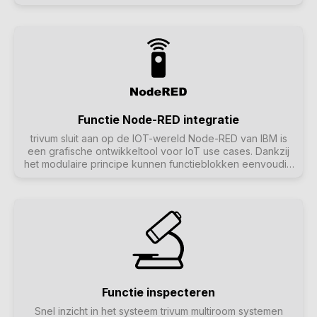
audioproducten. De producten van RTI worden gebruikt
voor mediabesturing en ook voor complexere
besturingssystemen. RTI kan bijvoorbeeld worden
gebruikt om een surroundsysteem samen met een
tv/projector te bedienen en eventueel ook op te heffen
en te bedienen met één afstandsbediening. Meer
informatie over RTI is te vinden op de RTI homepage. De
trivum Control4 interface is een alternatieve interface voor
automatiseringsoplossingen gebaseerd op Control4. Meer
informatie over Control4 en de trivum Control4 interface
Functie Node-RED integratie
vind je hier. De trivum URC interface is een alternatieve
trivum sluit aan op de IOT-wereld Node-RED van IBM is
interface voor automatiseringsoplossingen gebaseerd op
een grafische ontwikkeltool voor IoT use cases. Dankzij
URC. Meer informatie over URC en de trivum URC
het modulaire principe kunnen functieblokken eenvoudig
interface vind je hier.
met elkaar worden verbonden. De trivum Node-RED
interface maakt het mogelijk om trivum multiroom systemen
te integreren in automatiseringen gebaseerd op Node-
RED.Meer informatie over Node-RED is te vinden op
Wikipedia of op Nodered.org.
Functie inspecteren
Snel inzicht in het systeem trivum multiroom systemen