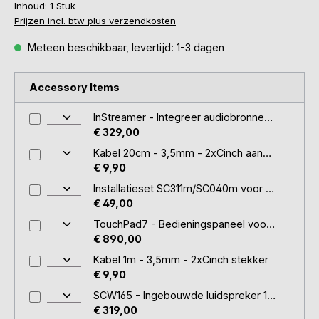
Inhoud:
1 Stuk
Prijzen incl. btw plus verzendkosten
Meteen beschikbaar, levertijd: 1-3 dagen
Accessory Items
InStreamer - Integreer audiobronnen via het netwerk
€ 329,00
Kabel 20cm - 3,5mm - 2xCinch aansluiting
€ 9,90
Installatieset SC311m/SC040m voor 19" rek
€ 49,00
TouchPad7 - Bedieningspaneel voor muziek en KNX
€ 890,00
Kabel 1m - 3,5mm - 2xCinch stekker
€ 9,90
SCW165 - Ingebouwde luidspreker 160W (paar)
€ 319,00