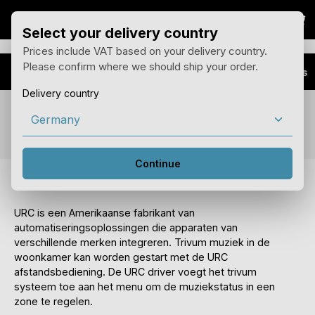
Win
Overslaan naar hoofdinhoud
Select your delivery country
Prices include VAT based on your delivery country.
Please confirm where we should ship your order.
Voordelen
Installateur Plus
Delivery country
Functie URC-integratie
Continue
trivum URC bestuurders
URC is een Amerikaanse fabrikant van
automatiseringsoplossingen die apparaten van
verschillende merken integreren. Trivum muziek in de
woonkamer kan worden gestart met de URC
afstandsbediening. De URC driver voegt het trivum
systeem toe aan het menu om de muziekstatus in een
zone te regelen.