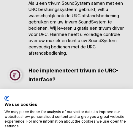
Als u een trivum SoundSystem samen met een
URC besturingssysteem gebruikt, wilt u
waarschijnlijk ook de URC afstandsbediening
gebruiken om uw trivum SoundSystem te
bedienen. Wij leveren u gratis een trivum driver
voor URC. Hiermee heeft u volledige controle
over uw muziek en kunt u uw SoundSystem
eenvoudig bedienen met de URC
afstandsbediening.
Hoe implementeert trivum de URC-
interface?
Om de verbinding tussen URC en trivum
apparaten te laten werken, heeft u de gratis
trivum URC driver nodig. U kunt deze
hier
We use cookies
downloaden. Meer informatie vindt u daar.
We may place these for analysis of our visitor data, to improve our
website, show personalised content and to give you a great website
In de meeste gevallen zult u uw URC systeem
experience. For more information about the cookies we use open the
op maat laten maken door een URC
settings.
systeempartner. Door de duidelijkheid van de