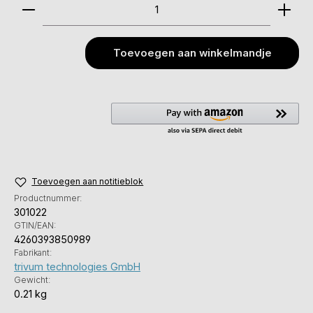
Producthoeveelheid: Voer de gewenste hoeveelhei
Toevoegen aan winkelmandje
Toevoegen aan notitieblok
Productnummer:
301022
GTIN/EAN:
4260393850989
Fabrikant:
trivum technologies GmbH
Gewicht:
0.21 kg