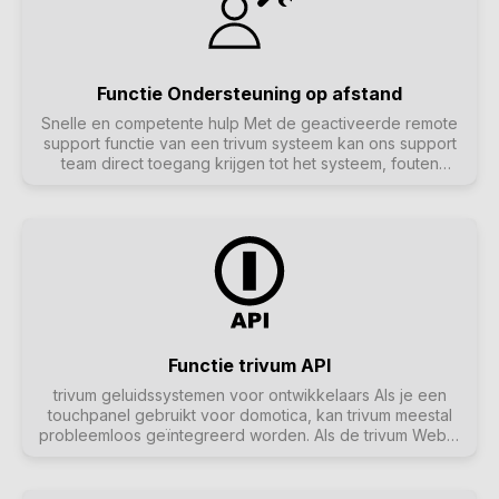
Functie Ondersteuning op afstand
Snelle en competente hulp Met de geactiveerde remote
support functie van een trivum systeem kan ons support
team direct toegang krijgen tot het systeem, fouten
uitlezen en helpen bij de configuratie. Dit betekent dat
onze partners vaak niet ter plaatse hoeven te zijn voor
vragen en problemen. De meeste problemen kunnen snel
en eenvoudig worden opgelost door trivum Remote
Support.
Functie trivum API
trivum geluidssystemen voor ontwikkelaars Als je een
touchpanel gebruikt voor domotica, kan trivum meestal
probleemloos geïntegreerd worden. Als de trivum WebUI
niet direct geïntegreerd kan worden, kun je de trivum API
gebruiken om functies via HTTP aan te sturen,
bijvoorbeeld "Play favourite no. 1", zone aan/uit of