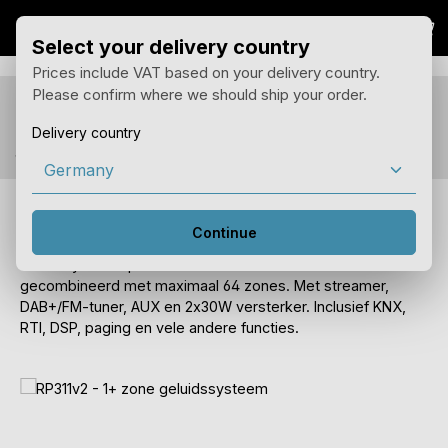
Win
Overslaan naar hoofdinhoud
Select your delivery country
Prices include VAT based on your delivery country.
Please confirm where we should ship your order.
Je ziet de prijzen voor het land van levering met 19%
BTW.
Delivery country
Je kunt het land van levering wijzigen in het menu hierboven.
RP311v2 - 1+ zone geluidssysteem
Continue
SoundSystem op de hoedrail voor 1 zone. Kan worden
gecombineerd met maximaal 64 zones. Met streamer,
DAB+/FM-tuner, AUX en 2x30W versterker. Inclusief KNX,
RTI, DSP, paging en vele andere functies.
Afbeeldingengalerij overslaan