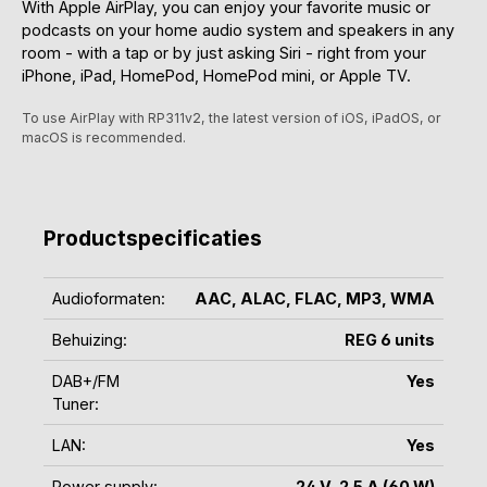
With Apple AirPlay, you can enjoy your favorite music or
podcasts on your home audio system and speakers in any
room - with a tap or by just asking Siri - right from your
iPhone, iPad, HomePod, HomePod mini, or Apple TV.
To use AirPlay with RP311v2, the latest version of iOS, iPadOS, or
macOS is recommended.
Productspecificaties
Audioformaten:
AAC
, ALAC
, FLAC
, MP3
, WMA
Behuizing:
REG 6 units
DAB+/FM
Yes
Tuner:
LAN:
Yes
Power supply:
24 V, 2.5 A (60 W)