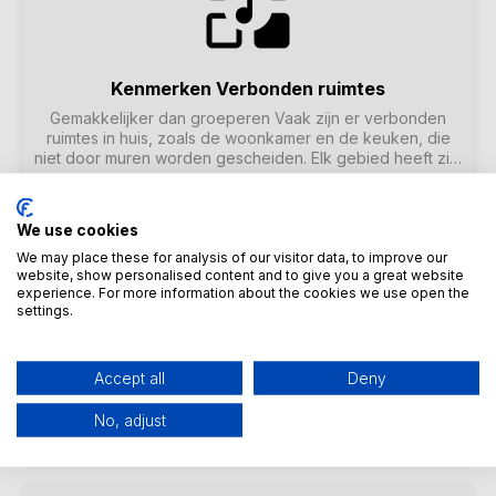
Kenmerken Verbonden ruimtes
Gemakkelijker dan groeperen Vaak zijn er verbonden
ruimtes in huis, zoals de woonkamer en de keuken, die
niet door muren worden gescheiden. Elk gebied heeft zijn
eigen luidsprekers die je apart aan of uit kunt zetten, maar
uiteindelijk hoor je altijd dezelfde muziek. We noemen
deze functie 'Connected Spaces'. Het is een
We use cookies
vereenvoudigde, permanente verbinding van kamers als
alternatief voor groepering.
We may place these for analysis of our visitor data, to improve our
website, show personalised content and to give you a great website
experience. For more information about the cookies we use open the
settings.
Functie KNX integratie
Accept all
Deny
Muziek met één druk op de knop Zo cool: Een
eenvoudige KNX-schakelaar volstaat om 's morgens
No, adjust
muziek aan te zetten in de badkamer. Een
bewegingsmelder die op magische wijze vogelgeluiden
laat horen in het gastentoilet. Of je verlaat het huis en
drukt op de "Alles uit" KNX-knop: niet alleen de lichten