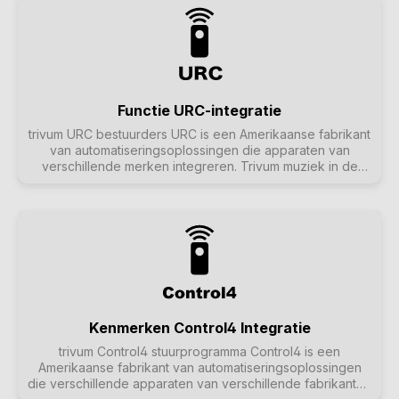
volumeregeling. De trivum API biedt echter veel meer.
Functie URC-integratie
trivum URC bestuurders URC is een Amerikaanse fabrikant
van automatiseringsoplossingen die apparaten van
verschillende merken integreren. Trivum muziek in de
woonkamer kan worden gestart met de URC
afstandsbediening. De URC driver voegt het trivum
systeem toe aan het menu om de muziekstatus in een
zone te regelen. Meer informatie over URC vindt u op de
homepage van URC. De trivum RTI interface is een
alternatieve interface voor automatiseringsoplossingen
gebaseerd op RTI. Meer informatie over RTI en de trivum
RTI interface vindt u hier. De trivum Control4 Interface is
een alternatieve interface voor
automatiseringsoplossingen op basis van Control4. Meer
Kenmerken Control4 Integratie
informatie over Control4 en de trivum Control4 interface
trivum Control4 stuurprogramma Control4 is een
vind je hier.
Amerikaanse fabrikant van automatiseringsoplossingen
die verschillende apparaten van verschillende fabrikanten