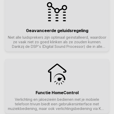
maar ook de muziek gaat uit. Zo werkt domotica!
Geavanceerde geluidsregeling
Niet alle luidsprekers zijn optimaal geïnstalleerd, waardoor
ze vaak niet zo goed klinken als ze zouden kunnen.
Dankzij de DSP's (Digital Sound Processor) die in alle
trivum SoundSystems zijn ingebouwd en dankzij t3OS kan
elke luidspreker afzonderlijk worden afgesteld
(geëgaliseerd). Zodat muziek klinkt zoals het hoort.
Functie HomeControl
Verlichting en jaloezieën bedienen met je mobiele
telefoon trivum biedt een gebruikersinterface met
muziekbediening, maar ook verlichtingsbediening via KNX
is mogelijk. Bedieningsobjecten worden gedefinieerd in