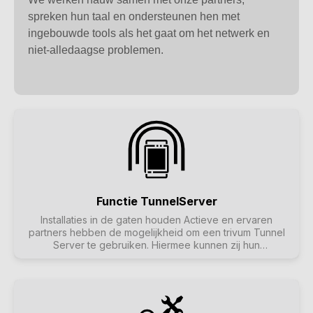
spreken hun taal en ondersteunen hen met
ingebouwde tools als het gaat om het netwerk en
niet-alledaagse problemen.
Functie TunnelServer
Installaties in de gaten houden Actieve en ervaren
partners hebben de mogelijkheid om een trivum Tunnel
Server te gebruiken. Hiermee kunnen zij hun
geïnstalleerde trivum systemen monitoren en op afstand
ondersteunen. Lees meer over de functie "Remote
Support", die samen met de trivum Tunnel Server een
geheel vormt.