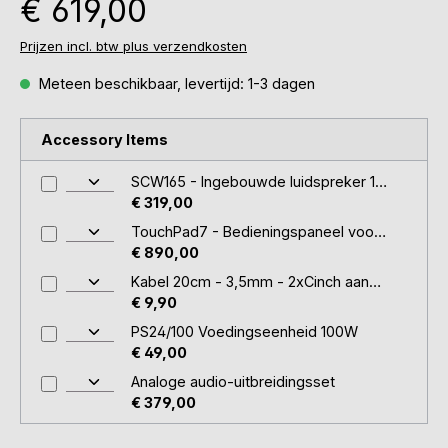
€ 619,00
Prijzen incl. btw plus verzendkosten
Meteen beschikbaar, levertijd: 1-3 dagen
Accessory Items
SCW165 - Ingebouwde luidspreker 160W (paar)
€ 319,00
TouchPad7 - Bedieningspaneel voor muziek en KNX
€ 890,00
Kabel 20cm - 3,5mm - 2xCinch aansluiting
€ 9,90
PS24/100 Voedingseenheid 100W
€ 49,00
Analoge audio-uitbreidingsset
€ 379,00