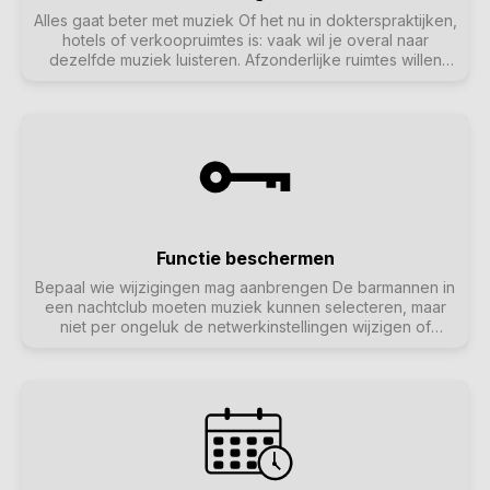
Alles gaat beter met muziek Of het nu in dokterspraktijken,
hotels of verkoopruimtes is: vaak wil je overal naar
dezelfde muziek luisteren. Afzonderlijke ruimtes willen
misschien uitgeschakeld worden of naar andere muziek
luisteren, maar het moet altijd gemakkelijk zijn om over te
schakelen naar algemene achtergrondmuziek.
Functie beschermen
Bepaal wie wijzigingen mag aanbrengen De barmannen in
een nachtclub moeten muziek kunnen selecteren, maar
niet per ongeluk de netwerkinstellingen wijzigen of
muziekbronnen uitschakelen - dat kan alleen de
clubexploitant. Dergelijke categorisaties zijn mogelijk met
trivum protect, inclusief wachtwoordbeveiliging van de
webconfiguratie.