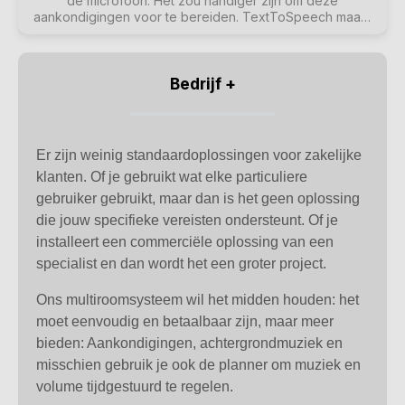
de microfoon. Het zou handiger zijn om deze
aankondigingen voor te bereiden. TextToSpeech maakt
het mogelijk om een ingevoerde tekst direct als een
gegenereerd audiobestand in te spreken. Dit kan dan
naar wens gebruikt worden in pagings.
Bedrijf +
Er zijn weinig standaardoplossingen voor zakelijke
klanten. Of je gebruikt wat elke particuliere
gebruiker gebruikt, maar dan is het geen oplossing
die jouw specifieke vereisten ondersteunt. Of je
installeert een commerciële oplossing van een
specialist en dan wordt het een groter project.
Ons multiroomsysteem wil het midden houden: het
moet eenvoudig en betaalbaar zijn, maar meer
bieden: Aankondigingen, achtergrondmuziek en
misschien gebruik je ook de planner om muziek en
volume tijdgestuurd te regelen.