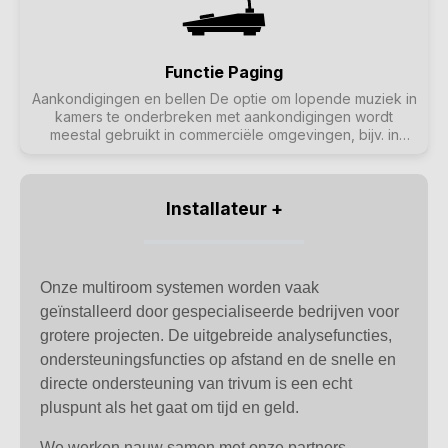
Functie Paging
Aankondigingen en bellen De optie om lopende muziek in
kamers te onderbreken met aankondigingen wordt
meestal gebruikt in commerciële omgevingen, bijv. in
dokterspraktijken of verkoopruimtes. Aankondigingen
kunnen worden gestart met KNX telegrammen, de planner
of de trivum acties, en kunnen daarom zeer flexibel
worden gebruikt.
Installateur +
Onze multiroom systemen worden vaak
geïnstalleerd door gespecialiseerde bedrijven voor
grotere projecten. De uitgebreide analysefuncties,
ondersteuningsfuncties op afstand en de snelle en
directe ondersteuning van trivum is een echt
pluspunt als het gaat om tijd en geld.
We werken nauw samen met onze partners,