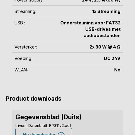
Streaming:
1x Streaming
USB :
Ondersteuning voor FAT32
USB-drives met
audiobestanden
Versterker:
2x 30 W @ 4 Ω
Voeding:
DC 24V
WLAN:
No
Product downloads
Gegevensblad (Duits)
trivum-Datenblatt-RP311v2.pdf
Nu downloaden