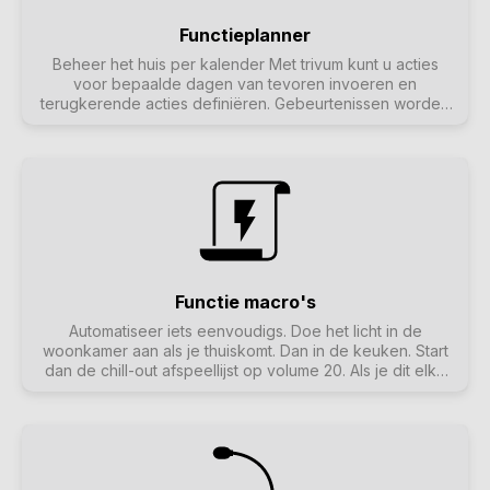
Functieplanner
Beheer het huis per kalender Met trivum kunt u acties
voor bepaalde dagen van tevoren invoeren en
terugkerende acties definiëren. Gebeurtenissen worden
duidelijk weergegeven en kunnen direct in de
kalenderweergave worden gewijzigd. Gebeurtenissen
kunnen elke trivum-actie zijn, inclusief muziek- en
lichtbediening of apparaat/sequentiebediening met
macro's.
Functie macro's
Automatiseer iets eenvoudigs. Doe het licht in de
woonkamer aan als je thuiskomt. Dan in de keuken. Start
dan de chill-out afspeellijst op volume 20. Als je dit elke
dag doet, zou het fijn zijn om dit allemaal met één druk op
de knop te kunnen doen. En dat kan door in trivum
macro's in te stellen die meerdere stappen tegelijk
uitvoeren.