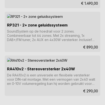
KNX, RTI, Control4, DSP, paging en vele andere functies.
Normale prijs:
€ 1.490,00
RP321 - 2+ zone geluidssysteem
SoundSystem op de hoedrail voor 2 zones.
Combineerbaar tot 64 zones. Met 2x streaming, 1x
DAB+/FM tuner, 2x AUX en 4x30W versterker. Inclusief
KNX, RTI, Control4, DSP, paging en vele andere functies.
Normale prijs:
€ 890,00
RA410v2 - Stereoversterker 2x40W
De RA410v2 is een universele en flexibele versterker
voor DIN-rail montage. Met een vermogen van 2x40 watt
en 0-10V volumeregeling kan hij worden gebruikt voor
een breed scala aan toepassingen.
Normale prijs:
€ 290,00