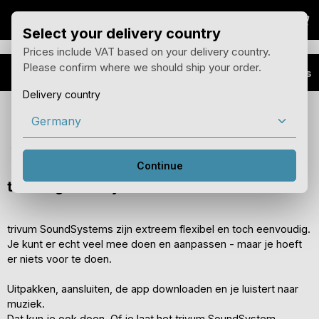
Win
Overslaan naar hoofdinhoud
Select your delivery country
Prices include VAT based on your delivery country.
Please confirm where we should ship your order.
Producten
SoundSystems
Delivery country
Je ziet de prijzen voor het land van levering met 19%
BTW.
Je kunt het land van levering wijzigen in het menu hierboven.
Continue
trivum geluidssystemen
trivum SoundSystems zijn extreem flexibel en toch eenvoudig.
Je kunt er echt veel mee doen en aanpassen - maar je hoeft
er niets voor te doen.
Uitpakken, aansluiten, de app downloaden en je luistert naar
muziek.
Dat kun je ook doen. Of je laat het trivum SoundSystem