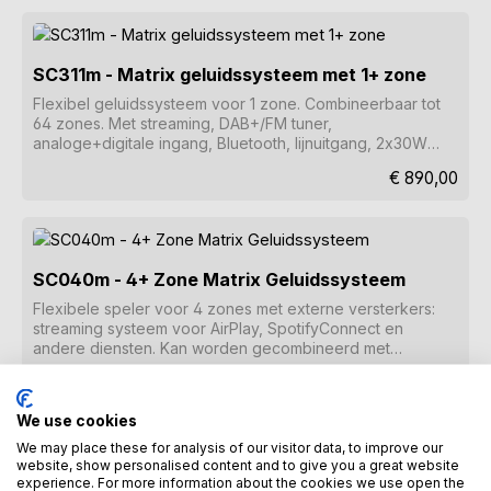
SC311m - Matrix geluidssysteem met 1+ zone
Flexibel geluidssysteem voor 1 zone. Combineerbaar tot
64 zones. Met streaming, DAB+/FM tuner,
analoge+digitale ingang, Bluetooth, lijnuitgang, 2x30W
versterker en WLAN.
Normale prijs:
€ 890,00
SC040m - 4+ Zone Matrix Geluidssysteem
Flexibele speler voor 4 zones met externe versterkers:
streaming systeem voor AirPlay, SpotifyConnect en
andere diensten. Kan worden gecombineerd met
maximaal 64 zones. Analoge en digitale uitgangen
Normale prijs:
€ 1.690,00
Inclusief KNX en andere functies.
We use cookies
We may place these for analysis of our visitor data, to improve our
website, show personalised content and to give you a great website
experience. For more information about the cookies we use open the
SC344m - Matrix geluidssysteem met 4+ zones