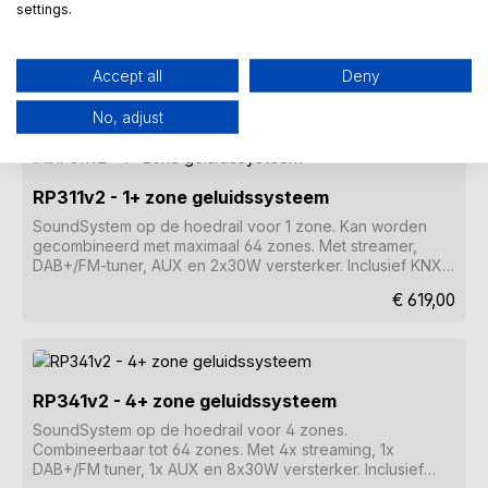
settings.
Enorm flexibel geluidssysteem voor 4+ zones.
Combineerbaar tot 64 zones. Met 4 streamers, 4
DAB+/FM-tuners, 4 lijningangen, 4 lijnuitgangen, 8x30W
Accept all
Deny
versterker. Inclusief KNX, Control4, RTI, DSP, paging en
Normale prijs:
€ 2.290,00
vele andere functies.
No, adjust
RP311v2 - 1+ zone geluidssysteem
SoundSystem op de hoedrail voor 1 zone. Kan worden
gecombineerd met maximaal 64 zones. Met streamer,
DAB+/FM-tuner, AUX en 2x30W versterker. Inclusief KNX,
RTI, DSP, paging en vele andere functies.
Normale prijs:
€ 619,00
RP341v2 - 4+ zone geluidssysteem
SoundSystem op de hoedrail voor 4 zones.
Combineerbaar tot 64 zones. Met 4x streaming, 1x
DAB+/FM tuner, 1x AUX en 8x30W versterker. Inclusief