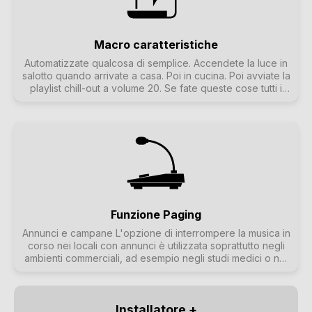
Macro caratteristiche
Automatizzate qualcosa di semplice. Accendete la luce in
salotto quando arrivate a casa. Poi in cucina. Poi avviate la
playlist chill-out a volume 20. Se fate queste cose tutti i
giorni, sarebbe bello poterle fare con la semplice
pressione di un pulsante. È possibile farlo impostando in
trivum delle macro che eseguono più operazioni
contemporaneamente.
Funzione Paging
Annunci e campane L'opzione di interrompere la musica in
corso nei locali con annunci è utilizzata soprattutto negli
ambienti commerciali, ad esempio negli studi medici o nei
locali di vendita. Gli annunci possono essere avviati con
telegrammi KNX, con il pianificatore o con le azioni trivum
e possono quindi essere utilizzati in modo molto flessibile.
Installatore +