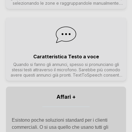
selezionando le zone e raggruppandole manualmente.
Tuttavia, questa operazione può risultare noiosa se
alcune combinazioni di zone vengono utilizzate di
frequente. È invece possibile definire un gruppo di zone
che contiene tutte le zone desiderate. In questo modo è
possibile eseguire o annullare il raggruppamento con un
solo tocco.
Caratteristica Testo a voce
Quando si fanno gli annunci, spesso si pronunciano gli
stessi testi attraverso il microfono. Sarebbe più comodo
avere questi annunci già pronti. TextToSpeech consente
di doppiare direttamente un testo inserito come file audio
generato. Questo può essere utilizzato nelle
impaginazioni come richiesto.
Affari +
Esistono poche soluzioni standard per i clienti
commerciali. O si usa quello che usano tutti gli