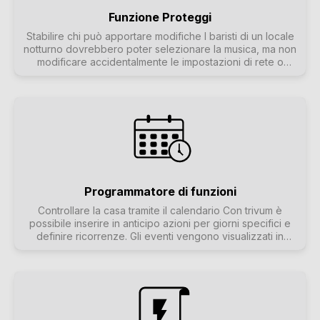
Funzione Proteggi
Stabilire chi può apportare modifiche I baristi di un locale
notturno dovrebbero poter selezionare la musica, ma non
modificare accidentalmente le impostazioni di rete o
disattivare le sorgenti musicali: solo il gestore del locale
può farlo. Queste categorizzazioni sono possibili con
trivum protect, che include la protezione con password
della configurazione web.
Programmatore di funzioni
Controllare la casa tramite il calendario Con trivum è
possibile inserire in anticipo azioni per giorni specifici e
definire ricorrenze. Gli eventi vengono visualizzati in
modo chiaro e possono essere modificati direttamente
nella visualizzazione del calendario. Gli eventi possono
essere qualsiasi azione trivum, compreso il controllo della
musica e delle luci o il controllo di dispositivi/sequenze
con macro.