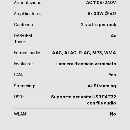
Alimentazione:
AC 110V-240V
Amplificatore:
8x 30W @ 4Ω
Contenuto:
2 staffe per rack
DAB+/FM
4x
Tuner:
Formati audio:
AAC
, ALAC
, FLAC
, MP3
, WMA
Involucro:
Lamiera d’acciaio verniciata
LAN:
Yes
Streaming:
4x Streaming
USB :
Supporto per unità USB FAT32
con file audio
WLAN:
No