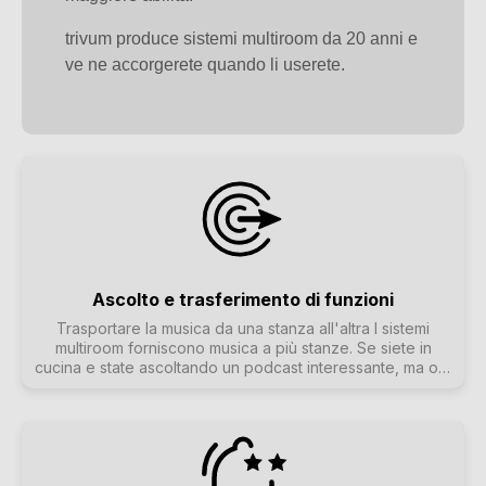
trivum produce sistemi multiroom da 20 anni e
ve ne accorgerete quando li userete.
Ascolto e trasferimento di funzioni
Trasportare la musica da una stanza all'altra I sistemi
multiroom forniscono musica a più stanze. Se siete in
cucina e state ascoltando un podcast interessante, ma ora
andate nello studio e volete continuare ad ascoltarlo lì,
dovrebbe essere facile: Si vuole "portare la musica con
sé". Chiamiamo questa funzione "Ascolta e trasferisci".