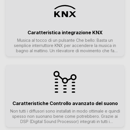
connessione semplificata e permanente delle stanze, in
alternativa al raggruppamento.
Caratteristica integrazione KNX
Musica al tocco di un pulsante Che bello: Basta un
semplice interruttore KNX per accendere la musica in
bagno al mattino. Un rilevatore di movimento che fa
magicamente risuonare il canto degli uccelli nella toilette
degli ospiti. Oppure si esce di casa e si preme il pulsante
KNX "All off": non solo le luci ma anche la musica si
spengono. Ecco come funziona la domotica!
Caratteristiche Controllo avanzato del suono
Non tutti i diffusori sono installati in modo ottimale e quindi
spesso non suonano bene come potrebbero. Grazie ai
DSP (Digital Sound Processor) integrati in tutti i
SoundSystem trivum e grazie a t3OS, ogni diffusore può