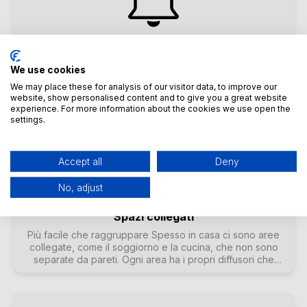
Funzione Timer avanzati
Tempi di silenzio automatici I normali timer accendono o
We use cookies
spengono la musica in determinati momenti della giornata. I
We may place these for analysis of our visitor data, to improve our
sistemi trivum consentono 2 timer di questo tipo per zona.
website, show personalised content and to give you a great website
Soprattutto per le aree esterne e le stanze dei bambini,
experience. For more information about the cookies we use open the
tuttavia, potrebbe essere necessario spegnere le aree in
settings.
determinati orari o limitare il volume. Questo è possibile
con i timer avanzati.
Accept all
Deny
No, adjust
Spazi collegati
Più facile che raggruppare Spesso in casa ci sono aree
collegate, come il soggiorno e la cucina, che non sono
separate da pareti. Ogni area ha i propri diffusori che
possono essere accesi o spenti separatamente, ma alla
fine si sente sempre la stessa musica. Chiamiamo questa
funzione "Connected Spaces". Si tratta di una