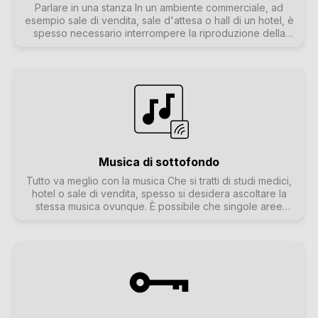
Parlare in una stanza In un ambiente commerciale, ad
esempio sale di vendita, sale d'attesa o hall di un hotel, è
spesso necessario interrompere la riproduzione della
musica con annunci. La musica deve essere abbassata e il
livello del microfono deve essere facilmente regolabile. Il
mixer microfonico trivum lo rende possibile.
Musica di sottofondo
Tutto va meglio con la musica Che si tratti di studi medici,
hotel o sale di vendita, spesso si desidera ascoltare la
stessa musica ovunque. È possibile che singole aree
vogliano essere spente o ascoltare musica diversa, ma
dovrebbe essere sempre facile passare alla musica di
sottofondo generale.