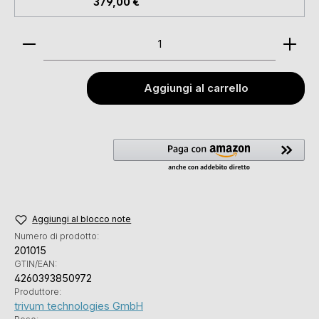
379,00 €
Quantità del prodotto: inserisci la quantità desider
Aggiungi al carrello
Aggiungi al blocco note
Numero di prodotto:
201015
GTIN/EAN:
4260393850972
Produttore:
trivum technologies GmbH