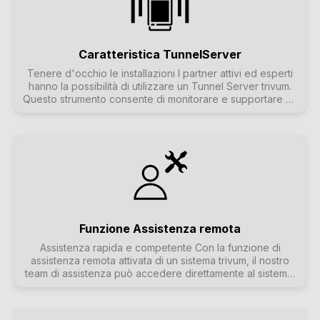
Caratteristica TunnelServer
Tenere d'occhio le installazioni I partner attivi ed esperti
hanno la possibilità di utilizzare un Tunnel Server trivum.
Questo strumento consente di monitorare e supportare da
remoto i sistemi trivum installati. Per saperne di più sulla
funzione "Remote Support", che costituisce un'unità
insieme al trivum Tunnel Server.
Funzione Assistenza remota
Assistenza rapida e competente Con la funzione di
assistenza remota attivata di un sistema trivum, il nostro
team di assistenza può accedere direttamente al sistema,
leggere gli errori e assistere nella configurazione. Ciò
significa che spesso i nostri partner non devono recarsi
sul posto per risolvere domande e problemi. La maggior