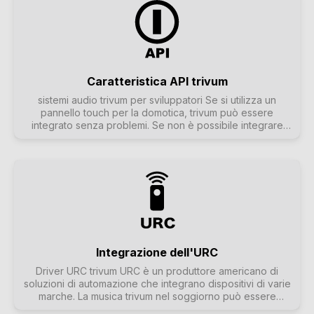
parte dei problemi può essere risolta in modo rapido e
semplice grazie al supporto remoto di trivum.
Caratteristica API trivum
sistemi audio trivum per sviluppatori Se si utilizza un
pannello touch per la domotica, trivum può essere
integrato senza problemi. Se non è possibile integrare
direttamente la WebUI di trivum, si può utilizzare l'API di
trivum per controllare le funzioni via HTTP, ad esempio
"Riproduci il preferito n. 1", l'accensione e lo spegnimento
delle zone o il controllo del volume. Tuttavia, l'API trivum
offre molto di più.
Integrazione dell'URC
Driver URC trivum URC è un produttore americano di
soluzioni di automazione che integrano dispositivi di varie
marche. La musica trivum nel soggiorno può essere
avviata utilizzando il telecomando URC. Il driver URC