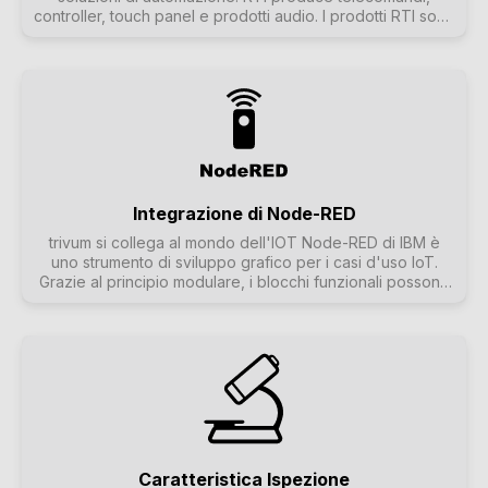
controller, touch panel e prodotti audio. I prodotti RTI sono
utilizzati per il controllo dei media e anche per sistemi di
controllo più complessi. Ad esempio, RTI può essere
utilizzato per controllare un sistema surround insieme a un
televisore/proiettore ed eventualmente anche sollevarli e
azionarli con un unico telecomando. Ulteriori informazioni
sull'RTI sono disponibili sulla homepage di RTI.
L'interfaccia trivum Control4 è un'interfaccia alternativa
per le soluzioni di automazione basate su Control4. Per
saperne di più su Control4 e sull'interfaccia trivum
Control4 , cliccare qui. L'interfaccia trivum URC è
Integrazione di Node-RED
un'interfaccia alternativa per le soluzioni di automazione
trivum si collega al mondo dell'IOT Node-RED di IBM è
basate su URC. Per saperne di più su URC e
uno strumento di sviluppo grafico per i casi d'uso IoT.
sull'interfaccia trivum URC, cliccare qui.
Grazie al principio modulare, i blocchi funzionali possono
essere facilmente collegati tra loro. L'interfaccia trivum
Node-RED consente di integrare i sistemi multiroom trivum
nelle automazioni basate su Node-RED.Ulteriori
informazioni su Node-RED sono disponibili su Wikipedia o
su Nodered.org.
Caratteristica Ispezione