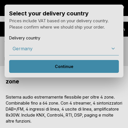
Il 
Vai al contenuto principale
Select your delivery country
Prices include VAT based on your delivery country.
Please confirm where we should ship your order.
Prodotti
SC344m
Delivery country
Vedi i prezzi per il tuo paese di consegna con 19%
IVA.
Puoi modificare il paese di consegna nel menu in alto.
Continue
SC344m - Sistema audio a matrice a 4+
zone
Sistema audio estremamente flessibile per oltre 4 zone.
Combinabile fino a 64 zone. Con 4 streamer, 4 sintonizzatori
DAB+/FM, 4 ingressi di linea, 4 uscite di linea, amplificatore
8x30W. Include KNX, Control4, RTI, DSP, paging e molte
altre funzioni.