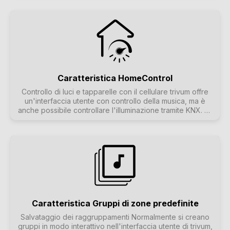
essere regolato individualmente (equalizzato). In modo
che la musica suoni come dovrebbe.
Caratteristica HomeControl
Controllo di luci e tapparelle con il cellulare trivum offre
un'interfaccia utente con controllo della musica, ma è
anche possibile controllare l'illuminazione tramite KNX. Gli
oggetti di controllo sono definiti nell'interfaccia trivum
Home Control e sono accessibili su pagine separate. È
facile passare dalla selezione della musica al controllo dei
dispositivi KNX senza dover utilizzare software aggiuntivi.
Caratteristica Gruppi di zone predefinite
Salvataggio dei raggruppamenti Normalmente si creano
gruppi in modo interattivo nell'interfaccia utente di trivum,