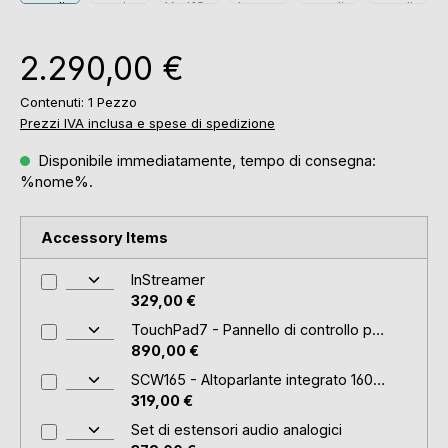
Prezzo normale:
2.290,00 €
Contenuti:
1 Pezzo
Prezzi IVA inclusa e spese di spedizione
Disponibile immediatamente, tempo di consegna:
%nome%.
Accessory Items
InStreamer
329,00 €
TouchPad7 - Pannello di controllo per musica e KNX
890,00 €
SCW165 - Altoparlante integrato 160W (coppia)
319,00 €
Set di estensori audio analogici