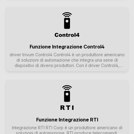
aggiunge il sistema trivum al menu per controllare lo stato
della musica in una zona. Per ulteriori informazioni su URC,
consultare la homepage di URC. L'interfaccia trivum RTI è
un'interfaccia alternativa per le soluzioni di automazione
basate su RTI. Per maggiori informazioni su RTI e
sull'interfaccia trivum RTI , consultare la pagina web di
trivum. L'interfaccia trivum Control4 è un'interfaccia
alternativa per le soluzioni di automazione basate su
Control4. Per saperne di più su Control4 e sull'interfaccia
Funzione Integrazione Control4
trivum Control4, cliccare qui.
driver trivum Control4 Control4 è un produttore americano
di soluzioni di automazione che integra una serie di
dispositivi di diversi produttori. Con il driver Control4,
trivum è integrato nel telecomando NEEO di Control4, per
esempio, in modo da poter controllare lo stato della
musica e riprodurre, ad esempio, la stazione radio
preferita. Ulteriori informazioni su Control4 sono disponibili
sul sito di Control4. L'interfaccia trivum RTI è un'interfaccia
alternativa per le soluzioni di automazione basate su RTI.
Per saperne di più su RTI e sull'interfaccia trivum RTI ,
cliccare qui. L'interfaccia trivum URC è un'interfaccia
alternativa per le soluzioni di automazione basate su URC.
Per saperne di più su URC e sull'interfaccia trivum URC,
Funzione Integrazione RTI
cliccare qui.
Integrazione RTI RTI Corp è un produttore americano di
soluzioni di automazione. RTI produce telecomandi,