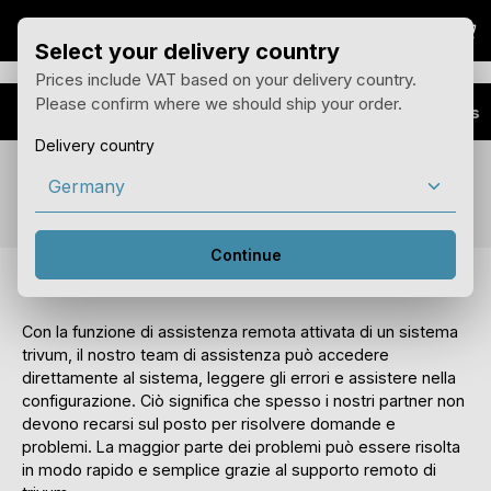
Il 
Vai al contenuto principale
Select your delivery country
Prices include VAT based on your delivery country.
Please confirm where we should ship your order.
Vantaggi
Installatore Plus
Delivery country
Funzione Assistenza remota
Continue
Assistenza rapida e competente
Con la funzione di assistenza remota attivata di un sistema
trivum, il nostro team di assistenza può accedere
direttamente al sistema, leggere gli errori e assistere nella
configurazione. Ciò significa che spesso i nostri partner non
devono recarsi sul posto per risolvere domande e
problemi. La maggior parte dei problemi può essere risolta
in modo rapido e semplice grazie al supporto remoto di