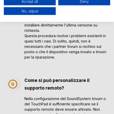
Accept all
Deny
immediatamente gli errori. Può controllare la
configurazione e modificarla, se necessario. Se
No, adjust
la soluzione richiede un aggiornamento del
software, il personale di assistenza può
installare direttamente l'ultima versione su
richiesta.
Questa procedura risolve i problemi esistenti in
quasi tutti i casi. Di solito, quindi, non è
necessario che i partner trivum si rechino sul
posto o che il dispositivo venga inviato a trivum
per la riparazione.
Come si può personalizzare il
supporto remoto?
Nella configurazione del SoundSystem trivum o
del TouchPad è sufficiente specificare se il
supporto remoto deve essere attivato. Non