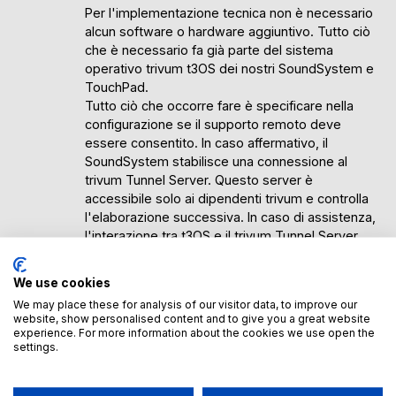
Per l'implementazione tecnica non è necessario
alcun software o hardware aggiuntivo. Tutto ciò
che è necessario fa già parte del sistema
operativo trivum t3OS dei nostri SoundSystem e
TouchPad.
Tutto ciò che occorre fare è specificare nella
configurazione se il supporto remoto deve
essere consentito. In caso affermativo, il
SoundSystem stabilisce una connessione al
trivum Tunnel Server. Questo server è
accessibile solo ai dipendenti trivum e controlla
l'elaborazione successiva. In caso di assistenza,
l'interazione tra t3OS e il trivum Tunnel Server
consente di accedere al SoundSystem in loco.
We use cookies
We may place these for analysis of our visitor data, to improve our
website, show personalised content and to give you a great website
Vantaggi dell'assistenza remota
experience. For more information about the cookies we use open the
settings.
Grazie all'accesso diretto al SoundSystem in
loco, il personale di assistenza può analizzare