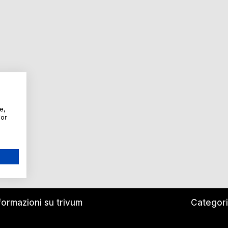
e,
For
formazioni su trivum
Categor