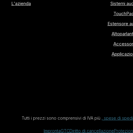
L'azienda
Sistemi au
TouchPa
Estensore a
Altoparlan
Accessor
Applicazio
Tutti i prezzi sono comprensivi di IVA più
, spese di sped
Impronta
GTC
Diritto di cancellazione
Protezion