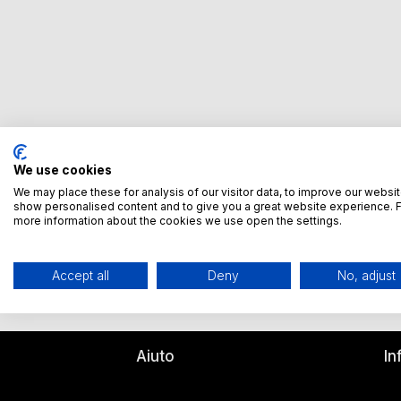
We use cookies
We may place these for analysis of our visitor data, to improve our websit
show personalised content and to give you a great website experience. 
more information about the cookies we use open the settings.
Accept all
Deny
No, adjust
Aiuto
In