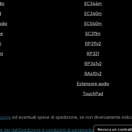
dio
SC344m
d
SC340m
udio
SC040m
te
SC311m
i
RP311v2
ni
RP321
RP341v2
RA410v2
Estensore audio
TouchPad
izione
ed eventuali spese di spedizione, se non diversamente indica
e dei dati
Spedizione e condizioni di pagamento
Revoca un contrat