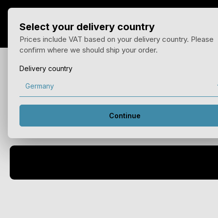
ai al contenuto principale
Passa alla navigazione principale
Select your delivery country
Casa
Prodotti
Vant
Prices include VAT based on your delivery country. Please
confirm where we should ship your order.
Delivery country
Bluetooth integrato
Il ricevitore audio Bluetooth integrato amplia enormemente il 
Continue