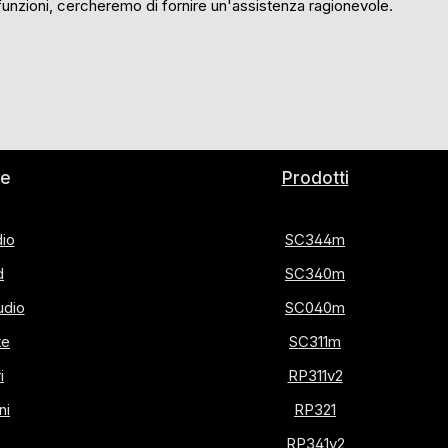
funzioni, cercheremo di fornire un'assistenza ragionevole.
ie
Prodotti
dio
SC344m
d
SC340m
udio
SC040m
te
SC311m
i
RP311v2
ni
RP321
RP341v2