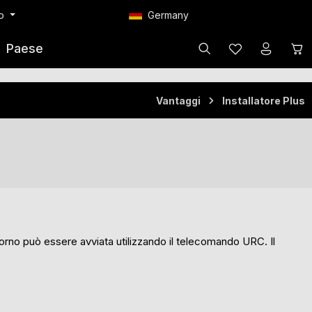
Paese di consegna:
no
Germany
Hai 0 articoli nella 
Il 
Paese
Vantaggi
Installatore Plus
orno può essere avviata utilizzando il telecomando URC. Il