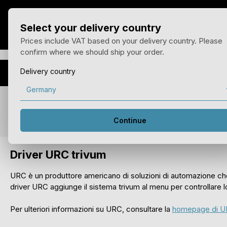
ai al contenuto principale
Passa alla navigazione principale
Select your delivery country
Casa
Prodotti
Vant
Prices include VAT based on your delivery country. Please
confirm where we should ship your order.
Delivery country
Integrazione dell'URC
Continue
Driver URC trivum
URC è un produttore americano di soluzioni di automazione che 
driver URC aggiunge il sistema trivum al menu per controllare l
Per ulteriori informazioni su URC, consultare la
homepage di 