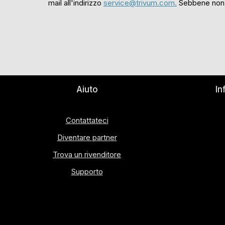
mail all'indirizzo
service@trivum.com.
Sebbene non ga
Aiuto
In
Contattateci
Diventare partner
Trova un rivenditore
Supporto