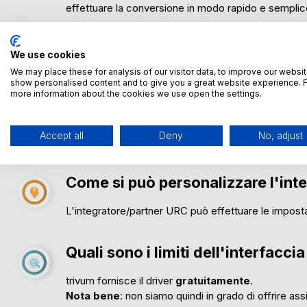
effettuare la conversione in modo rapido e semplic
We use cookies
Vantaggi dell'interfaccia URC
We may place these for analysis of our visitor data, to improve our websit
show personalised content and to give you a great website experience. 
more information about the cookies we use open the settings.
I principali vantaggi dell'integrazione trivum URC s
Il driver URC di trivum è gratuito
L'integrazione supporta molte funzioni trivum a
Accept all
Deny
No, adjust
Come si può personalizzare l'int
L'integratore/partner URC può effettuare le imposta
Quali sono i limiti dell'interfacci
trivum fornisce il driver
gratuitamente
.
Nota bene
: non siamo quindi in grado di offrire assi