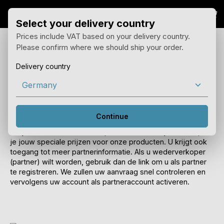
Win
Overslaan naar hoofdinhoud
Select your delivery country
Prices include VAT based on your delivery country.
Please confirm where we should ship your order.
Inloggen
Delivery country
Log in met je e-mailadres. Vervolgens kun je met je
account bestellen, je adresgegevens wijzigen of je laatste
bestellingen bekijken.
Continue
Als je een reselleraccount / partneraccount bij ons hebt, zie
je jouw speciale prijzen voor onze producten. U krijgt ook
toegang tot meer partnerinformatie. Als u wederverkoper
(partner) wilt worden, gebruik dan de link om u als partner
te registreren. We zullen uw aanvraag snel controleren en
vervolgens uw account als partneraccount activeren.
Foto door
Anastasiia Ornarin
op
Unsplash