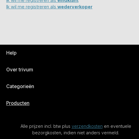
Ik wil me registreren als
eindklant
Ik wil me registreren als
wederverkoper
Help
Over trivum
Categorieën
Producten
Alle prijzen incl. btw plus
verzendkosten
en eventuele
bezorgkosten, indien niet anders vermeld.