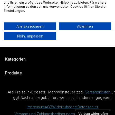
vorinstalliert. D.h. Du musst nichts weiter tun. Nach dem
und Ihnen ein großartiges Webseiten-Erlebnis zu bieten. Für weitere
Start des Systems findest Du TuneIn in Hauptmenü und
Informationen zu den von uns verwendeten Cookies öffnen Sie die
Einstellungen.
kannst sofort Deine Lieblingsradiosender hören.
Alle akzeptieren
Ablehnen
Hilfe
Nein, anpassen
Über trivum
Kategorien
Produkte
Alle Preise inkl. gesetzl. Mehrwertsteuer zzgl.
Versandkosten
u
ggf. Nachnahmegebühren, wenn nicht anders angegeben.
Impressum
AGB
Widerrufsrecht
Datenschutz
Versand und Zahlungsbedingungen
Vertrag widerrufen