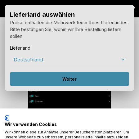
War
Zum Hauptinhalt springen
Lieferland auswählen
Preise enthalten die Mehrwertsteuer Ihres Lieferlandes.
Bitte bestätigen Sie, wohin wir Ihre Bestellung liefern
TuneIn für Web-Radios
sollen.
Lieferland
Bildergalerie überspringen
Weiter
Wir verwenden Cookies
Wir können diese zur Analyse unserer Besucherdaten platzieren, um
Alle trivum SoundSysteme haben TuneIn Online Radio
unsere Webseite zu verbessern, personalisierte Inhalte anzuzeigen