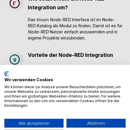
Integration um?
Das trivum
Node-RED
Interface ist im Node-
RED Katalog als Modul zu finden. Damit ist es für
Node-RED
Nutzer einfach anzuwenden und in
eigene Projekte einzubinden.
Vorteile der Node-RED Integration
Durch die sehr umfangreiche
Funktionssammlung von
Node-RED
lassen sich
sehr viele verschiedene Geräte, Dienste etc. in
Wir verwenden Cookies
eine Automationslösung integrieren. Dabei
ist
Wir können diese zur Analyse unserer Besucherdaten platzieren, um
Node-RED
kostenlos und kann schon auf einem
unsere Webseite zu verbessern, personalisierte Inhalte anzuzeigen
und Ihnen ein großartiges Webseiten-Erlebnis zu bieten. Für weitere
Raspberry PI installiert werden.
Informationen zu den von uns verwendeten Cookies öffnen Sie die
Einstellungen.
Wie kannst Du die Node-RED
Integration nutzen?
Alle akzeptieren
Ablehnen