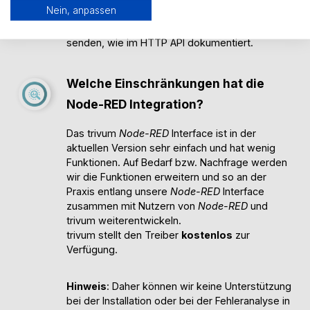
Nein, anpassen
Das trivum
Node-RED
Modul kann
Zonenkommandos (Integer Zahl) an trivum
senden, wie im HTTP API dokumentiert.
Welche Einschränkungen hat die
Node-RED Integration?
Das trivum
Node-RED
Interface ist in der
aktuellen Version sehr einfach und hat wenig
Funktionen. Auf Bedarf bzw. Nachfrage werden
wir die Funktionen erweitern und so an der
Praxis entlang unsere
Node-RED
Interface
zusammen mit Nutzern von
Node-RED
und
trivum weiterentwickeln.
trivum stellt den Treiber
kostenlos
zur
Verfügung.
Hinweis
: Daher können wir keine Unterstützung
bei der Installation oder bei der Fehleranalyse in