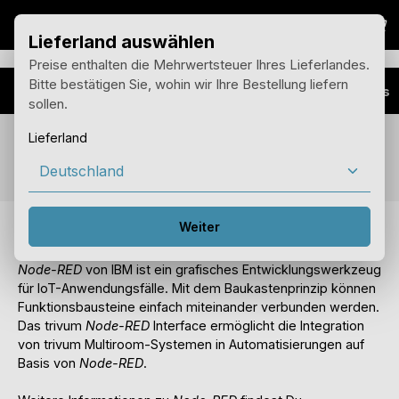
War
Zum Hauptinhalt springen
Lieferland auswählen
Preise enthalten die Mehrwertsteuer Ihres Lieferlandes.
Bitte bestätigen Sie, wohin wir Ihre Bestellung liefern
Vorteile
Installer Plus
sollen.
Lieferland
Feature Node-RED Integration
Weiter
trivum verbindet sich in die IOT Welt
Node-RED
von IBM ist ein grafisches Entwicklungswerkzeug
für IoT-Anwendungsfälle. Mit dem Baukastenprinzip können
Funktionsbausteine einfach miteinander verbunden werden.
Das trivum
Node-RED
Interface ermöglicht die Integration
von trivum Multiroom-Systemen in Automatisierungen auf
Basis von
Node-RED
.