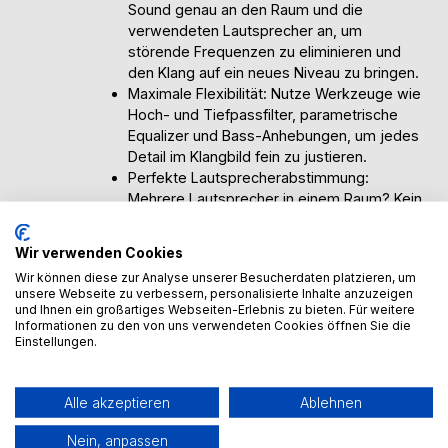
Sound genau an den Raum und die
verwendeten Lautsprecher an, um
störende Frequenzen zu eliminieren und
den Klang auf ein neues Niveau zu bringen.
Maximale Flexibilität: Nutze Werkzeuge wie
Hoch- und Tiefpassfilter, parametrische
Equalizer und Bass-Anhebungen, um jedes
Detail im Klangbild fein zu justieren.
Perfekte Lautsprecherabstimmung:
Mehrere Lautsprecher in einem Raum? Kein
Problem! Richte sie exakt aufeinander aus
und stelle die Lautstärke der einzelnen
Wir verwenden Cookies
Lautsprecher individuell ein.
Wir können diese zur Analyse unserer Besucherdaten platzieren, um
Einfach zu bedienen: Trotz der
unsere Webseite zu verbessern, personalisierte Inhalte anzuzeigen
umfassenden Möglichkeiten ist die
und Ihnen ein großartiges Webseiten-Erlebnis zu bieten. Für weitere
Bedienung einfach und intuitiv gestaltet. Du
Informationen zu den von uns verwendeten Cookies öffnen Sie die
Einstellungen.
hast die volle Kontrolle über den Klang,
ohne dich in komplizierten Einstellungen zu
verlieren.
Alle akzeptieren
Ablehnen
Herausragende Klangergebnisse: Egal, ob
du in einem kleinen Raum oder einem
Nein, anpassen