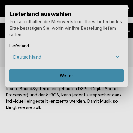
War
Zum Hauptinhalt springen
Lieferland auswählen
Preise enthalten die Mehrwertsteuer Ihres Lieferlandes.
Bitte bestätigen Sie, wohin wir Ihre Bestellung liefern
Vorteile
Multiroom Plus
sollen.
Lieferland
Feature Advanced Sound Control
Weiter
Nicht alle Lautsprecher sind optimal eingebaut, und deshalb
klingen sie oft nicht so, wie sie es könnten. Dank den in alle
trivum SoundSysteme eingebauten DSPs (Digital Sound
Processor) und dank t3OS, kann jeder Lautsprecher ganz
individuell eingestellt (entzerrt) werden. Damit Musik so
klingt wie sie soll.