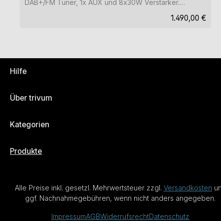
DAB+/FM Tuner, 1x AUX und 8x30W Verstärker.
Inklusive KNX, RTI, Control4, DSP, Paging und vieler
Regulärer Preis
1.490,00 €
weiterer Funktionen
Hilfe
Über trivum
Kategorien
Produkte
Alle Preise inkl. gesetzl. Mehrwertsteuer zzgl.
Versandkosten
u
ggf. Nachnahmegebühren, wenn nicht anders angegeben.
Impressum
AGB
Widerrufsrecht
Datenschutz