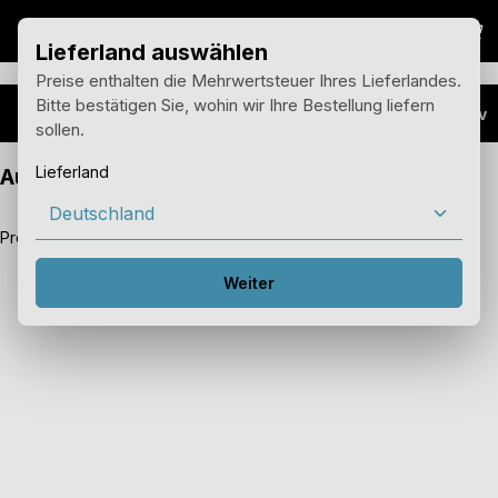
War
Zum Hauptinhalt springen
Lieferland auswählen
Preise enthalten die Mehrwertsteuer Ihres Lieferlandes.
Bitte bestätigen Sie, wohin wir Ihre Bestellung liefern
Support
Produktarchiv
sollen.
Lieferland
Audio Aktor4 (legacy)
Produziert zwischen 2013 und 2015
Weiter
Bildergalerie überspringen