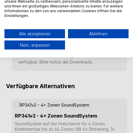
Jetzt herunterladen
unsere Webseite zu verbessern, personalisierte Inhalte anzuzeigen
und Ihnen ein großartiges Webseiten-Erlebnis zu bieten. Für weitere
Informationen zu den von uns verwendeten Cookies öffnen Sie die
Einstellungen.
Alle akzeptieren
Ablehnen
Damalige Beschreibung des Produktes
Nein, anpassen
Es sind keine Beschreibungen des Produktes hier
verfügbar. Bitte nutze die Downloads.
Verfügbare Alternativen
Produktgalerie überspringen
RP341v2 - 4+ Zonen SoundSystem
SoundSystem auf der Hutschiene für 4 Zonen.
Kombinierbar bis zu 64 Zonen. Mit 4x Streaming, 1x